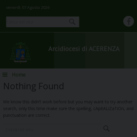
venerdì, 07 Agosto 2026
Arcidiocesi di ACERENZA
Skip
Home
to
Nothing Found
content
We know this didn’t work before but you may want to try another
search, only this time make sure the spelling, cApitALiZaTiOn, and
punctuation are correct.