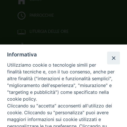
PARROCCHIE
LITURGIA DELLE ORE
BIBBIA CEI ON LINE
Informativa
VIDEOGALLERY
Utilizziamo cookie o tecnologie simili per
finalità tecniche e, con il tuo consenso, anche per
FOTOGALLERY
altre finalità ("interazioni e funzionalità semplici",
"miglioramento dell'esperienza", "misurazione" e
CURIA ARCIVESCOVILE
"targeting e pubblicità") come specificato nella
cookie policy.
Largo Consigliere Gala n.14
Cliccando su "accetta" acconsenti all'utilizzo dei
85011 Acerenza (PZ)
cookie. Cliccando su "personalizza" puoi avere
Tel. 0971 749221. Fax 0971 741921
curia.acerenza@tiscali.it
maggiori informazioni sui cookie utilizzati e
personalizzare le tue preferenze. Cliccando su