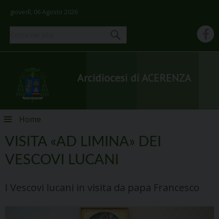
giovedì, 06 Agosto 2026
Arcidiocesi di ACERENZA
Skip
Home
to
content
VISITA «AD LIMINA» DEI
VESCOVI LUCANI
I Vescovi lucani in visita da papa Francesco