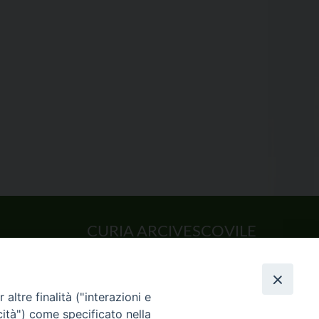
CURIA ARCIVESCOVILE
Largo Consigliere Gala n.14
85011 Acerenza (PZ)
Tel. 0971 749221. Fax 0971 741921
altre finalità ("interazioni e
curia.acerenza@tiscali.it
cità") come specificato nella