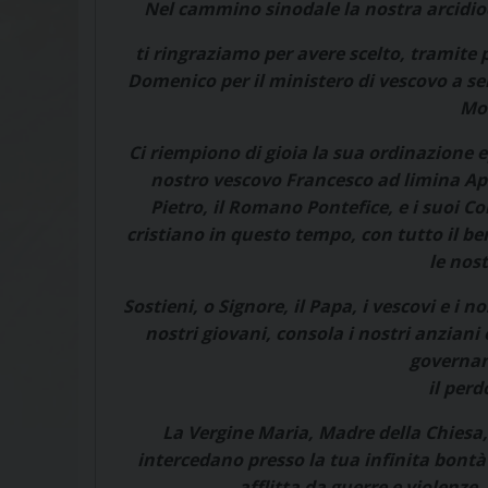
Nel cammino sinodale la nostra arcidioc
ti ringraziamo per avere scelto, tramite 
Domenico per il ministero di vescovo a ser
Mon
Ci riempiono di gioia la sua ordinazione e
nostro vescovo Francesco ad limina Ap
Pietro, il Romano Pontefice, e i suoi C
cristiano in questo tempo, con tutto il ben
le nos
Sostieni, o Signore, il Papa, i vescovi e i n
nostri giovani, consola i nostri anziani
governan
il perd
La Vergine Maria, Madre della Chiesa, 
intercedano presso la tua infinita bontà 
afflitta da guerre e violenze