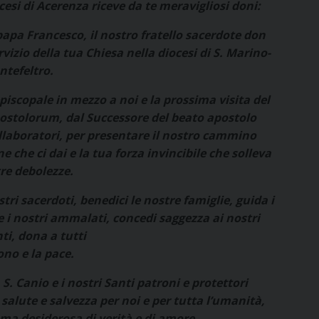
esi di Acerenza riceve da te meravigliosi doni:
papa Francesco, il nostro fratello sacerdote don
vizio della tua Chiesa nella diocesi di S. Marino-
tefeltro.
piscopale in mezzo a noi e la prossima visita del
ostolorum, dal Successore del beato apostolo
ollaboratori, per presentare il nostro cammino
e che ci dai e la tua forza invincibile che solleva
tre debolezze.
ostri sacerdoti, benedici le nostre famiglie, guida i
 e i nostri ammalati, concedi saggezza ai nostri
ti, dona a tutti
ono e la pace.
S. Canio e i nostri Santi patroni e protettori
salute e salvezza per noi e per tutta l’umanità,
, ma desiderosa di verità e di amore.