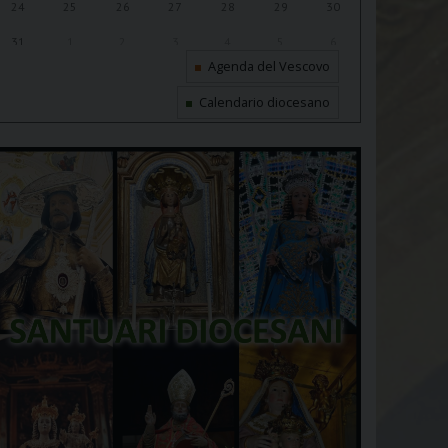
24
25
26
27
28
29
30
31
1
2
3
4
5
6
Agenda del Vescovo
Calendario diocesano