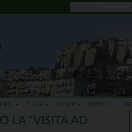
A
OCESI
CURIA
UFFICI
8XMILLE
AR
 LA “VISITA AD