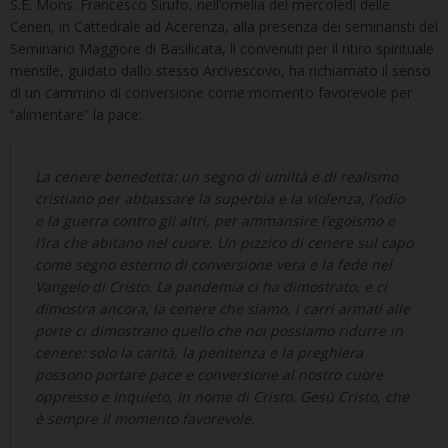
S.E. Mons. Francesco Sirufo, nell’omelia del mercoledì delle
Ceneri, in Cattedrale ad Acerenza, alla presenza dei seminaristi del
Seminario Maggiore di Basilicata, lì convenuti per il ritiro spirituale
mensile, guidato dallo stesso Arcivescovo, ha richiamato il senso
di un cammino di conversione come momento favorevole per
“alimentare” la pace:
La cenere benedetta: un segno di umiltà e di realismo
cristiano per abbassare la superbia e la violenza, l’odio
e la guerra contro gli altri, per ammansire l’egoismo e
l’ira che abitano nel cuore. Un pizzico di cenere sul capo
come segno esterno di conversione vera e la fede nel
Vangelo di Cristo. La pandemia ci ha dimostrato, e ci
dimostra ancora, la cenere che siamo, i carri armati alle
porte ci dimostrano quello che noi possiamo ridurre in
cenere: solo la carità, la penitenza e la preghiera
possono portare pace e conversione al nostro cuore
oppresso e inquieto, in nome di Cristo. Gesù Cristo, che
è sempre il momento favorevole.