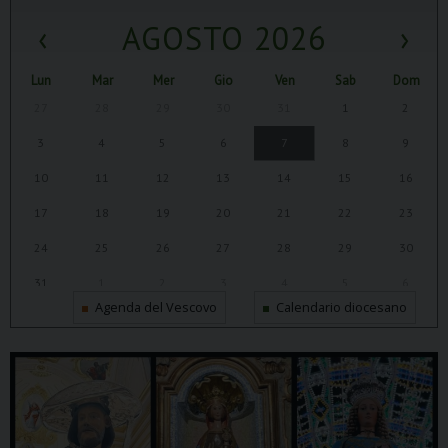
‹
AGOSTO 2026
›
Lun
Mar
Mer
Gio
Ven
Sab
Dom
27
28
29
30
31
1
2
3
4
5
6
7
8
9
10
11
12
13
14
15
16
17
18
19
20
21
22
23
24
25
26
27
28
29
30
31
1
2
3
4
5
6
Agenda del Vescovo
Calendario diocesano