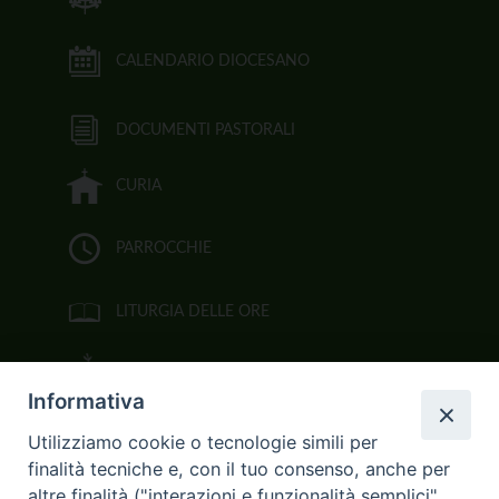
CALENDARIO DIOCESANO
DOCUMENTI PASTORALI
CURIA
PARROCCHIE
LITURGIA DELLE ORE
BIBBIA CEI ON LINE
Informativa
VIDEOGALLERY
Utilizziamo cookie o tecnologie simili per
finalità tecniche e, con il tuo consenso, anche per
FOTOGALLERY
altre finalità ("interazioni e funzionalità semplici",