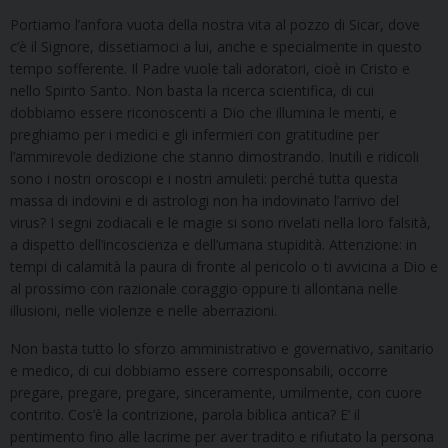
Portiamo l’anfora vuota della nostra vita al pozzo di Sicar, dove
c’è il Signore, dissetiamoci a lui, anche e specialmente in questo
tempo sofferente. Il Padre vuole tali adoratori, cioè in Cristo e
nello Spirito Santo. Non basta la ricerca scientifica, di cui
dobbiamo essere riconoscenti a Dio che illumina le menti, e
preghiamo per i medici e gli infermieri con gratitudine per
l’ammirevole dedizione che stanno dimostrando. Inutili e ridicoli
sono i nostri oroscopi e i nostri amuleti: perché tutta questa
massa di indovini e di astrologi non ha indovinato l’arrivo del
virus? I segni zodiacali e le magie si sono rivelati nella loro falsità,
a dispetto dell’incoscienza e dell’umana stupidità. Attenzione: in
tempi di calamità la paura di fronte al pericolo o ti avvicina a Dio e
al prossimo con razionale coraggio oppure ti allontana nelle
illusioni, nelle violenze e nelle aberrazioni.
Non basta tutto lo sforzo amministrativo e governativo, sanitario
e medico, di cui dobbiamo essere corresponsabili, occorre
pregare, pregare, pregare, sinceramente, umilmente, con cuore
contrito. Cos’è la contrizione, parola biblica antica? E’ il
pentimento fino alle lacrime per aver tradito e rifiutato la persona