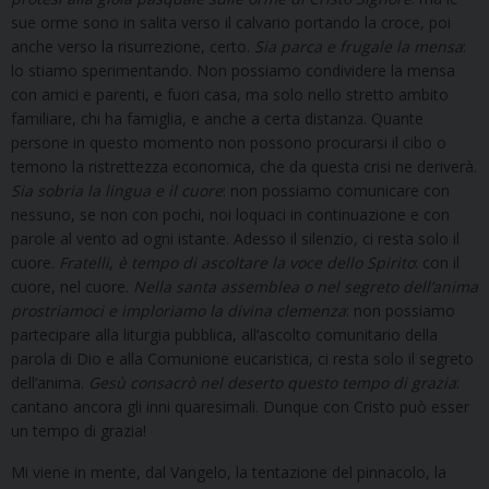
sue orme sono in salita verso il calvario portando la croce, poi
anche verso la risurrezione, certo.
Sia
parca
e
frugale
la
mensa
:
lo stiamo sperimentando. Non possiamo condividere la mensa
con amici e parenti, e fuori casa, ma solo nello stretto ambito
familiare, chi ha famiglia, e anche a certa distanza. Quante
persone in questo momento non possono procurarsi il cibo o
temono la ristrettezza economica, che da questa crisi ne deriverà.
Sia
sobria
la
lingua
e
il
cuore
: non possiamo comunicare con
nessuno, se non con pochi, noi loquaci in continuazione e con
parole al vento ad ogni istante. Adesso il silenzio, ci resta solo il
cuore.
Fratelli
,
è
tempo
di
ascoltare
la
voce
dello
Spirito
: con il
cuore, nel cuore.
Nella santa assemblea o nel segreto dell’anima
prostriamoci e imploriamo la divina clemenza
: non possiamo
partecipare alla liturgia pubblica, all’ascolto comunitario della
parola di Dio e alla Comunione eucaristica, ci resta solo il segreto
dell’anima.
Gesù
consacrò
nel
deserto
questo
tempo
di
grazia
:
cantano ancora gli inni quaresimali. Dunque con Cristo può esser
un tempo di grazia!
Mi viene in mente, dal Vangelo, la tentazione del pinnacolo, la