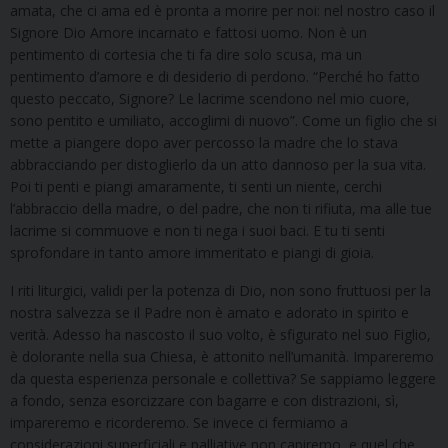
amata, che ci ama ed è pronta a morire per noi: nel nostro caso il
Signore Dio Amore incarnato e fattosi uomo. Non è un
pentimento di cortesia che ti fa dire solo scusa, ma un
pentimento d’amore e di desiderio di perdono. “Perché ho fatto
questo peccato, Signore? Le lacrime scendono nel mio cuore,
sono pentito e umiliato, accoglimi di nuovo”. Come un figlio che si
mette a piangere dopo aver percosso la madre che lo stava
abbracciando per distoglierlo da un atto dannoso per la sua vita.
Poi ti penti e piangi amaramente, ti senti un niente, cerchi
l’abbraccio della madre, o del padre, che non ti rifiuta, ma alle tue
lacrime si commuove e non ti nega i suoi baci. E tu ti senti
sprofondare in tanto amore immeritato e piangi di gioia.
I riti liturgici, validi per la potenza di Dio, non sono fruttuosi per la
nostra salvezza se il Padre non è amato e adorato in spirito e
verità. Adesso ha nascosto il suo volto, è sfigurato nel suo Figlio,
è dolorante nella sua Chiesa, è attonito nell’umanità. Impareremo
da questa esperienza personale e collettiva? Se sappiamo leggere
a fondo, senza esorcizzare con bagarre e con distrazioni, sì,
impareremo e ricorderemo. Se invece ci fermiamo a
considerazioni superficiali e palliative non capiremo, e quel che