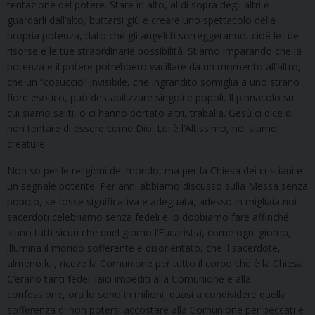
tentazione del potere. Stare in alto, al di sopra degli altri e
guardarli dall’alto, buttarsi giù e creare uno spettacolo della
propria potenza, dato che gli angeli ti sorreggeranno, cioè le tue
risorse e le tue straordinarie possibilità. Stiamo imparando che la
potenza e il potere potrebbero vacillare da un momento all’altro,
che un “cosuccio” invisibile, che ingrandito somiglia a uno strano
fiore esotico, può destabilizzare singoli e popoli. Il pinnacolo su
cui siamo saliti, o ci hanno portato altri, traballa. Gesù ci dice di
non tentare di essere come Dio: Lui è l’Altissimo, noi siamo
creature.
Non so per le religioni del mondo, ma per la Chiesa dei cristiani è
un segnale potente. Per anni abbiamo discusso sulla Messa senza
popolo, se fosse significativa e adeguata, adesso in migliaia noi
sacerdoti celebriamo senza fedeli e lo dobbiamo fare affinché
siano tutti sicuri che quel giorno l’Eucaristia, come ogni giorno,
illumina il mondo sofferente e disorientato, che il sacerdote,
almeno lui, riceve la Comunione per tutto il corpo che è la Chiesa.
C’erano tanti fedeli laici impediti alla Comunione e alla
confessione, ora lo sono in milioni, quasi a condividere quella
sofferenza di non potersi accostare alla Comunione per peccati e