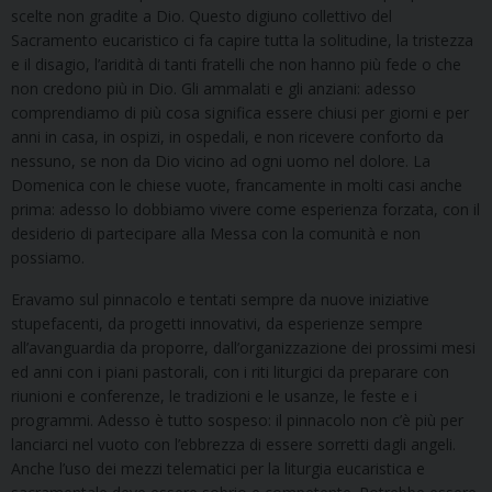
scelte non gradite a Dio. Questo digiuno collettivo del
Sacramento eucaristico ci fa capire tutta la solitudine, la tristezza
e il disagio, l’aridità di tanti fratelli che non hanno più fede o che
non credono più in Dio. Gli ammalati e gli anziani: adesso
comprendiamo di più cosa significa essere chiusi per giorni e per
anni in casa, in ospizi, in ospedali, e non ricevere conforto da
nessuno, se non da Dio vicino ad ogni uomo nel dolore. La
Domenica con le chiese vuote, francamente in molti casi anche
prima: adesso lo dobbiamo vivere come esperienza forzata, con il
desiderio di partecipare alla Messa con la comunità e non
possiamo.
Eravamo sul pinnacolo e tentati sempre da nuove iniziative
stupefacenti, da progetti innovativi, da esperienze sempre
all’avanguardia da proporre, dall’organizzazione dei prossimi mesi
ed anni con i piani pastorali, con i riti liturgici da preparare con
riunioni e conferenze, le tradizioni e le usanze, le feste e i
programmi. Adesso è tutto sospeso: il pinnacolo non c’è più per
lanciarci nel vuoto con l’ebbrezza di essere sorretti dagli angeli.
Anche l’uso dei mezzi telematici per la liturgia eucaristica e