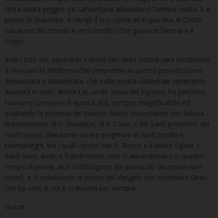
resta andrà peggio. La Samaritana abbandonò l’anfora vuota, lì al
pozzo di Giacobbe, e riempì il suo cuore all’acqua viva di Cristo,
salvatore del mondo e vero medico che guarisce l’anima e il
corpo.
Invito tutti voi, sacerdoti e fedeli laici della nostra cara Arcidiocesi,
a invocare la Madonna che veneriamo in questo periodo come
Annunziata e Addolorata, che nella nostra cattedrale veneriamo
Assunta in cielo: anche Lei, umile serva del Signore, ha percorso
l’
austero
cammino
di questa vita, sempre magnificando ed
esaltando la potenza del braccio divino. Invochiamo con fiducia
l’intercessione di S. Giuseppe, di S. Canio e dei Santi protettori dei
nostri paesi, chiediamo cura e preghiere ai Santi medici e
taumaturghi, tra i quali i nostri cari S. Rocco e il beato Egidio. I
Santi sono amici e fratelli nostri, non ci abbandonano in questo
tempo di prova, anzi ci distolgono dal pinnacolo dei nostri vani
trionfi, e ci conducono al pozzo del Vangelo per incontrare Gesù
che ha sete di noi e ci disseta per sempre.
Grazie.