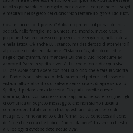
sacramentale deve essere sobrio e competente. Potrebbe essere
un altro pinnacolo in surrogato, per evitare di comprendere i segni
e meditarli nel segreto del cuore: “Non tentare il Signore Dio tuo”.
Cosa è successo di preciso? Abbiamo preferito il pinnacolo: nella
società, nelle famiglie, nella Chiesa, nel mondo. Invece Gesù ci
propone di sederci presso un pozzo, a mezzogiorno, nella calura
e nella fatica. C’è anche Lui, stanco, ma desideroso di attenderci lì
al pozzo e di chiederci da bere. Ci siamo rifugiati solo nei riti e
negli organigrammi, ma mancava Lui che ci vuol ricondurre ad
adorare il Padre in spirito e verità, Lui che è fonte di acqua viva,
Lui che vuole condividere con noi il suo cibo che è fare la volontà
del Padre. Non il pinnacolo della brama del potere, dell’essere in
vista, in alto e al centro, di salvare senza croce, di agire senza lo
Spirito, di parlare senza la verità. Dio parla tramite questo
dramma, di cui con sicurezza non sappiamo neppure l’origine. Egli
ci comunica un segreto messaggio, che non siamo riusciti a
comprendere totalmente in tutti questi anni di pensiero e di
indagine, di rinnovamento e di riforma: “Se tu conoscessi il dono
di Dio e chi è colui che ti dice ‘Dammi da bere!’, tu avresti chiesto
a lui ed egli ti avrebbe dato acqua viva”.