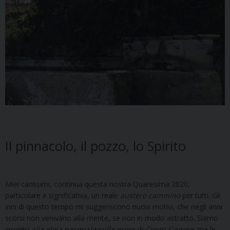
Il pinnacolo, il pozzo, lo Spirito
Miei carissimi, continua questa nostra Quaresima 2020,
particolare e significativa, un reale
austero
cammino
per tutti. Gli
inni di questo tempo mi suggeriscono nuovi motivi, che negli anni
scorsi non venivano alla mente, se non in modo astratto. Siamo
protèsi
alla
gioia
pasquale
sulle
orme
di
Cristo
Signore
: ma le