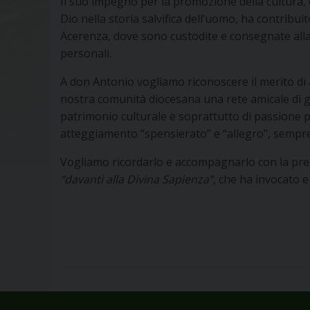
Il suo impegno per la promozione della cultura, 
Dio nella storia salvifica dell’uomo, ha contribui
Acerenza, dove sono custodite e consegnate alla
personali.
A don Antonio vogliamo riconoscere il merito di ave
nostra comunità diocesana una rete amicale di gr
patrimonio culturale e soprattutto di passione 
atteggiamento “spensierato” e “allegro”, sempre d
Vogliamo ricordarlo e accompagnarlo con la pre
“davanti alla Divina Sapienza”
, che ha invocato e 