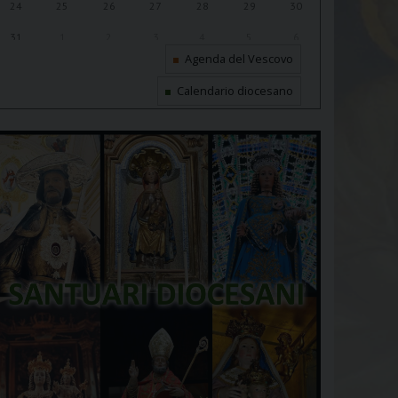
24
25
26
27
28
29
30
31
1
2
3
4
5
6
Agenda del Vescovo
Calendario diocesano