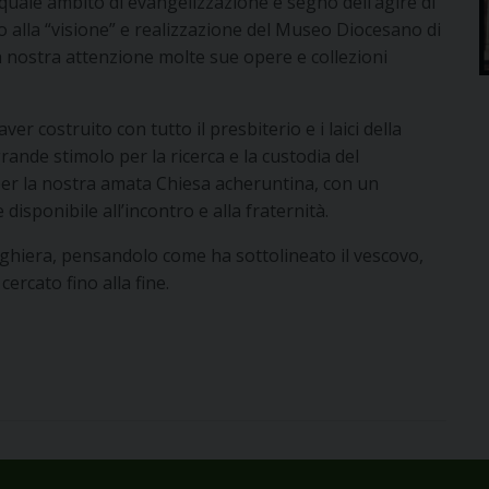
quale ambito di evangelizzazione e segno dell’agire di
to alla “visione” e realizzazione del Museo Diocesano di
 nostra attenzione molte sue opere e collezioni
r costruito con tutto il presbiterio e i laici della
ande stimolo per la ricerca e la custodia del
per la nostra amata Chiesa acheruntina, con un
isponibile all’incontro e alla fraternità.
ghiera, pensandolo come ha sottolineato il vescovo,
cercato fino alla fine.