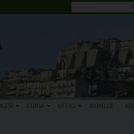
A
OCESI
CURIA
UFFICI
8XMILLE
AR
i