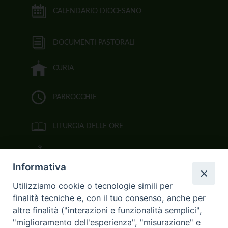
CALENDARIO DIOCESANO
DOCUMENTI PASTORALI
CURIA
PARROCCHIE
LITURGIA DELLE ORE
BIBBIA CEI ON LINE
Informativa
VIDEOGALLERY
Utilizziamo cookie o tecnologie simili per
finalità tecniche e, con il tuo consenso, anche per
FOTOGALLERY
altre finalità ("interazioni e funzionalità semplici",
"miglioramento dell'esperienza", "misurazione" e