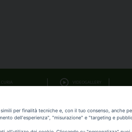
CURIA
VIDEOGALLERY
FOTOGALLERY
PARROCCHIE
imili per finalità tecniche e, con il tuo consenso, anche per 
LITURGIA DELLE ORE
amento dell'esperienza", "misurazione" e "targeting e pubbli
i all'utilizzo dei cookie. Cliccando su "personalizza" puoi
BIBBIA CEI ON LINE