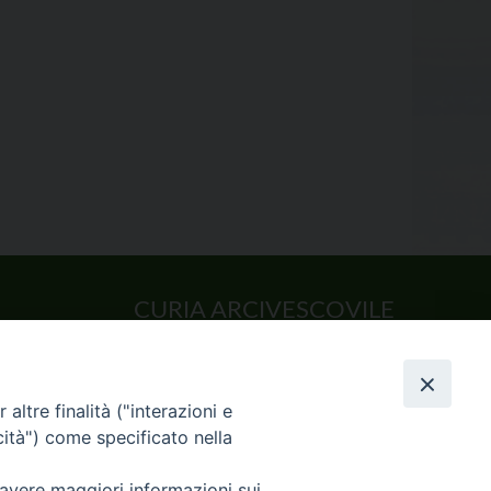
CURIA ARCIVESCOVILE
Largo Consigliere Gala n.14
85011 Acerenza (PZ)
Tel. 0971 749221. Fax 0971 741921
altre finalità ("interazioni e
curia.acerenza@tiscali.it
cità") come specificato nella
 avere maggiori informazioni sui