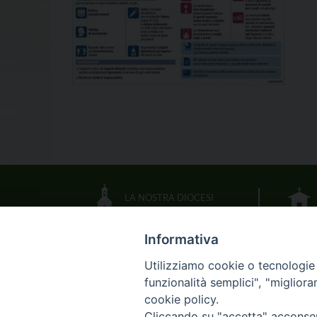
LA NOSTRA DIOCESI
Informativa
IL VESCOVO
Utilizziamo cookie o tecnologie s
funzionalità semplici", "miglior
CALENDARIO DIOCESANO
cookie policy.
Cliccando su "accetta" acconsent