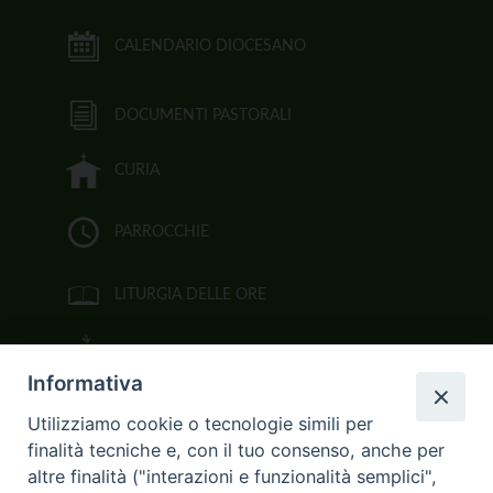
CALENDARIO DIOCESANO
DOCUMENTI PASTORALI
CURIA
PARROCCHIE
LITURGIA DELLE ORE
BIBBIA CEI ON LINE
Informativa
VIDEOGALLERY
Utilizziamo cookie o tecnologie simili per
finalità tecniche e, con il tuo consenso, anche per
FOTOGALLERY
altre finalità ("interazioni e funzionalità semplici",