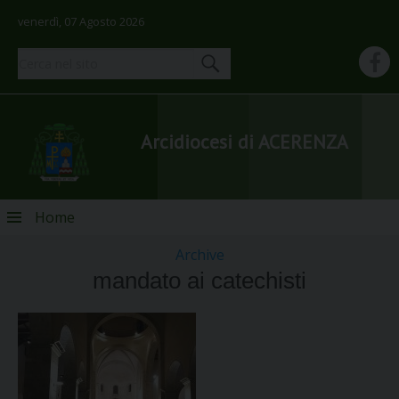
venerdì, 07 Agosto 2026
Arcidiocesi di ACERENZA
Skip
Home
to
content
Archive
mandato ai catechisti