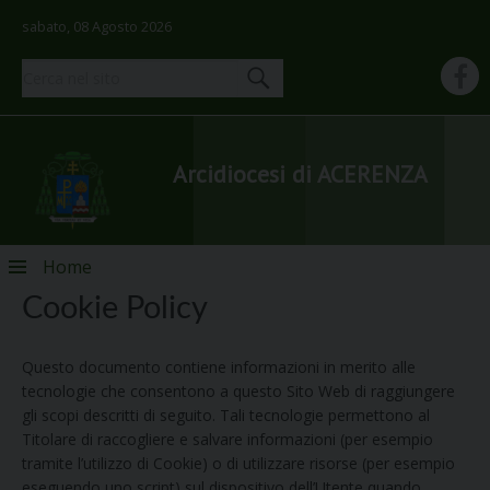
sabato, 08 Agosto 2026
Arcidiocesi di ACERENZA
Skip
Home
to
Cookie Policy
content
Questo documento contiene informazioni in merito alle
tecnologie che consentono a questo Sito Web di raggiungere
gli scopi descritti di seguito. Tali tecnologie permettono al
Titolare di raccogliere e salvare informazioni (per esempio
tramite l’utilizzo di Cookie) o di utilizzare risorse (per esempio
eseguendo uno script) sul dispositivo dell’Utente quando