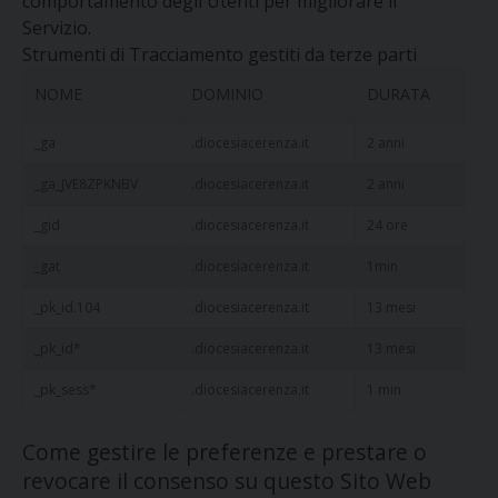
comportamento degli Utenti per migliorare il
Servizio.
Strumenti di Tracciamento gestiti da terze parti
NOME
DOMINIO
DURATA
_ga
.diocesiacerenza.it
2 anni
_ga_JVE8ZPKNBV
.diocesiacerenza.it
2 anni
_gid
.diocesiacerenza.it
24 ore
_gat
.diocesiacerenza.it
1min
_pk_id.104
.diocesiacerenza.it
13 mesi
_pk_id*
.diocesiacerenza.it
13 mesi
_pk_sess*
.diocesiacerenza.it
1 min
Come gestire le preferenze e prestare o
revocare il consenso su questo Sito Web