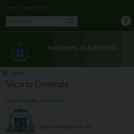
lunedì, 10 Agosto 2026
Arcidiocesi di ACERENZA
Skip
Home
to
Vicario Generale
content
Vicario Generale:
Donato Glisci
Largo Consigliere Gala, 14