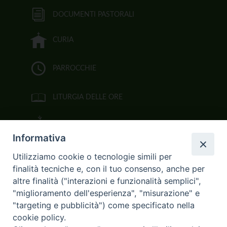
DOCUMENTI PASTORALI
CURIA
PARROCCHIE
LITURGIA DELLE ORE
BIBBIA CEI ON LINE
Informativa
VIDEOGALLERY
Utilizziamo cookie o tecnologie simili per
finalità tecniche e, con il tuo consenso, anche per
FOTOGALLERY
altre finalità ("interazioni e funzionalità semplici",
"miglioramento dell'esperienza", "misurazione" e
CURIA ARCIVESCOVILE
"targeting e pubblicità") come specificato nella
cookie policy.
Largo Consigliere Gala n.14