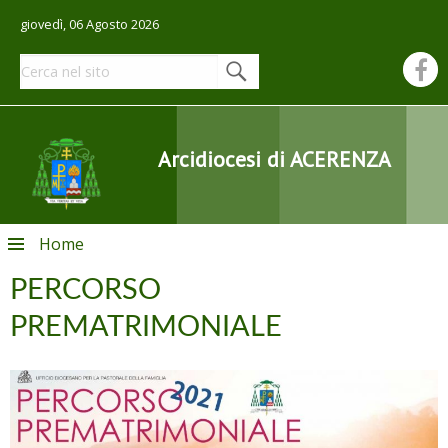
giovedì, 06 Agosto 2026
Arcidiocesi di ACERENZA
Skip
Home
to
content
PERCORSO
PREMATRIMONIALE