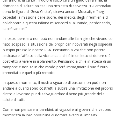
dell’amore, la carità”. Il dolore fisico cela un grido dell’anima, la
domanda di salute palesa una richiesta di salvezza. “Gli ammalati
sono le figure di Gesù Cristo”, diceva ancora Moscati, e “negli
ospedali la missione delle suore, dei medici, degli infermieri è di
collaborare a questa infinita misericordia, aiutando, perdonando,
sacrificandosi”.
Il nostro pensiero non può non andare alle famiglie che vivono col
fiato sospeso la situazione dei propri cari ricoverati negli ospedali
o ospiti presso le nostre RSA. Pensiamo a voi che non potete
assicurare l’affetto della vicinanza a chi è in un letto di dolore o è
costretto a vivere in isolamento. Pensiamo a chi è in attesa di un
tampone e non sa in che modo potrà immaginare il suo futuro
immediato e quello più remoto.
In questo momento, il nostro sguardo di pastori non può non
andare a quanti sono costretti a subire una limitazione del proprio
diritto a lavorare pur di salvaguardare il bene più grande della
salute di tutti.
Come non pensare ai bambini, ai ragazzi e ai giovani che vedono
mortificata la loro possibilità di portare avanti gli impegni