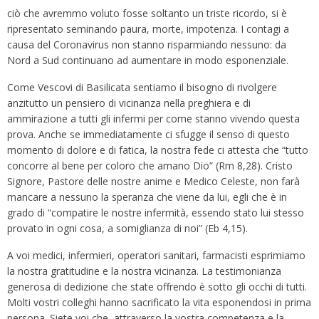
ciò che avremmo voluto fosse soltanto un triste ricordo, si è
ripresentato seminando paura, morte, impotenza. I contagi a
causa del Coronavirus non stanno risparmiando nessuno: da
Nord a Sud continuano ad aumentare in modo esponenziale.
Come Vescovi di Basilicata sentiamo il bisogno di rivolgere
anzitutto un pensiero di vicinanza nella preghiera e di
ammirazione a tutti gli infermi per come stanno vivendo questa
prova. Anche se immediatamente ci sfugge il senso di questo
momento di dolore e di fatica, la nostra fede ci attesta che “tutto
concorre al bene per coloro che amano Dio” (Rm 8,28). Cristo
Signore, Pastore delle nostre anime e Medico Celeste, non farà
mancare a nessuno la speranza che viene da lui, egli che è in
grado di “compatire le nostre infermità, essendo stato lui stesso
provato in ogni cosa, a somiglianza di noi” (Eb 4,15).
A voi medici, infermieri, operatori sanitari, farmacisti esprimiamo
la nostra gratitudine e la nostra vicinanza. La testimonianza
generosa di dedizione che state offrendo è sotto gli occhi di tutti.
Molti vostri colleghi hanno sacrificato la vita esponendosi in prima
persona. Siete voi che, attraverso la vostra competenza e la