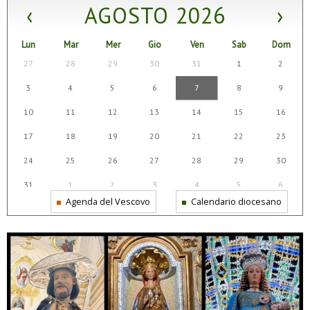
‹
AGOSTO 2026
›
Lun
Mar
Mer
Gio
Ven
Sab
Dom
27
28
29
30
31
1
2
3
4
5
6
7
8
9
10
11
12
13
14
15
16
17
18
19
20
21
22
23
24
25
26
27
28
29
30
31
1
2
3
4
5
6
Agenda del Vescovo
Calendario diocesano