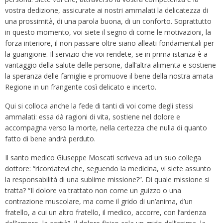
vostra dedizione, assicurate ai nostri ammalati la delicatezza di
una prossimità, di una parola buona, di un conforto. Soprattutto
in questo momento, voi siete il segno di come le motivazioni, la
forza interiore, il non passare oltre siano alleati fondamentali per
la guarigione. Il servizio che voi rendete, se in prima istanza è a
vantaggio della salute delle persone, dall’altra alimenta e sostiene
la speranza delle famiglie e promuove il bene della nostra amata
Regione in un frangente così delicato e incerto.
Qui si colloca anche la fede di tanti di voi come degli stessi
ammalati: essa dà ragioni di vita, sostiene nel dolore e
accompagna verso la morte, nella certezza che nulla di quanto
fatto di bene andrà perduto.
Il santo medico Giuseppe Moscati scriveva ad un suo collega
dottore: “ricordatevi che, seguendo la medicina, vi siete assunto
la responsabilità di una sublime missione?”. Di quale missione si
tratta? “Il dolore va trattato non come un guizzo o una
contrazione muscolare, ma come il grido di un’anima, d’un
fratello, a cui un altro fratello, il medico, accorre, con l’ardenza