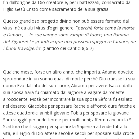
fin dall’origine da Dio creatore e, per i battezzati, consacrato dal
Figlio Gesù Cristo come sacramento della sua grazia.
Questo grandioso progetto divino non può essere fermato dal
virus, né da altri virus d’ogni genere, “
perché forte come la morte
è l’amore, … le sue vampe sono vampe di fuoco, una fiamma
del Signore! Le grandi acque non possono spegnere l’amore, né
i fiumi travolgerlo
” (Cantico dei Cantici 8,6-7).
Qualche mese, forse un altro anno, che importa. Adamo dovette
sprofondare in un sonno quasi di morte perché Dio traesse la sua
donna Eva dal lato del suo cuore; Abramo per avere Isacco dalla
sua sposa Sara fu chiamato dal Signore a vagare dall’oriente
all’occidente; Mosè per incontrare la sua sposa Sèfora fu esiliato
nel deserto; Giacobbe per sposare Rachele affrontò dure fatiche e
attese quattordici anni; il giovane Tobia per sposare la giovane
Sara viaggiò per aride terre e per molti anni; afferma ancora la S.
Scrittura che il saggio per sposare la Sapienza attende tutta la
vita, e il Figlio di Dio attese secoli e secoli per sposare sulla croce