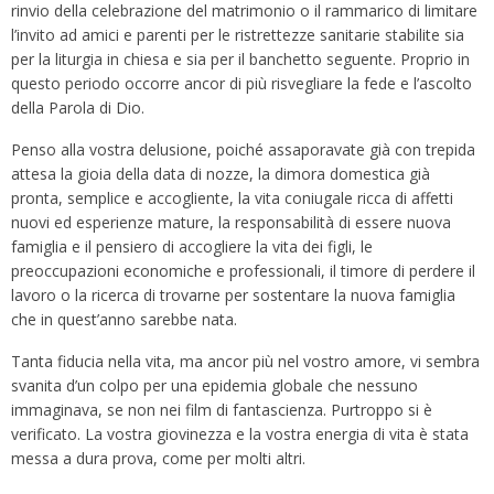
rinvio della celebrazione del matrimonio o il rammarico di limitare
l’invito ad amici e parenti per le ristrettezze sanitarie stabilite sia
per la liturgia in chiesa e sia per il banchetto seguente. Proprio in
questo periodo occorre ancor di più risvegliare la fede e l’ascolto
della Parola di Dio.
Penso alla vostra delusione, poiché assaporavate già con trepida
attesa la gioia della data di nozze, la dimora domestica già
pronta, semplice e accogliente, la vita coniugale ricca di affetti
nuovi ed esperienze mature, la responsabilità di essere nuova
famiglia e il pensiero di accogliere la vita dei figli, le
preoccupazioni economiche e professionali, il timore di perdere il
lavoro o la ricerca di trovarne per sostentare la nuova famiglia
che in quest’anno sarebbe nata.
Tanta fiducia nella vita, ma ancor più nel vostro amore, vi sembra
svanita d’un colpo per una epidemia globale che nessuno
immaginava, se non nei film di fantascienza. Purtroppo si è
verificato. La vostra giovinezza e la vostra energia di vita è stata
messa a dura prova, come per molti altri.