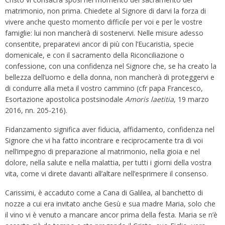
matrimonio, non prima. Chiedete al Signore di darvi la forza di
vivere anche questo momento difficile per voi e per le vostre
famiglie: lui non mancherà di sostenervi. Nelle misure adesso
consentite, preparatevi ancor di più con l’Eucaristia, specie
domenicale, e con il sacramento della Riconciliazione o
confessione, con una confidenza nel Signore che, se ha creato la
bellezza dell’uomo e della donna, non mancherà di proteggervi e
di condurre alla meta il vostro cammino (cfr papa Francesco,
Esortazione apostolica postsinodale
Amoris
laetitia
, 19 marzo
2016, nn. 205-216).
Fidanzamento significa aver fiducia, affidamento, confidenza nel
Signore che vi ha fatto incontrare e reciprocamente tra di voi
nell’impegno di preparazione al matrimonio, nella gioia e nel
dolore, nella salute e nella malattia, per tutti i giorni della vostra
vita, come vi direte davanti all’altare nell’esprimere il consenso.
Carissimi, è accaduto come a Cana di Galilea, al banchetto di
nozze a cui era invitato anche Gesù e sua madre Maria, solo che
il vino vi è venuto a mancare ancor prima della festa. Maria se n’è