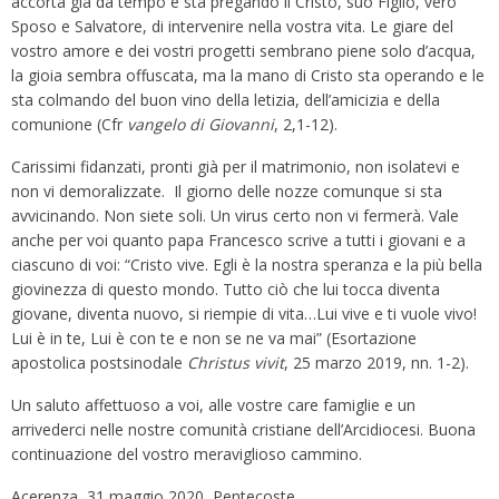
accorta già da tempo e sta pregando il Cristo, suo Figlio, vero
Sposo e Salvatore, di intervenire nella vostra vita. Le giare del
vostro amore e dei vostri progetti sembrano piene solo d’acqua,
la gioia sembra offuscata, ma la mano di Cristo sta operando e le
sta colmando del buon vino della letizia, dell’amicizia e della
comunione (Cfr
vangelo
di
Giovanni
, 2,1-12).
Carissimi fidanzati, pronti già per il matrimonio, non isolatevi e
non vi demoralizzate. Il giorno delle nozze comunque si sta
avvicinando. Non siete soli. Un virus certo non vi fermerà. Vale
anche per voi quanto papa Francesco scrive a tutti i giovani e a
ciascuno di voi: “Cristo vive. Egli è la nostra speranza e la più bella
giovinezza di questo mondo. Tutto ciò che lui tocca diventa
giovane, diventa nuovo, si riempie di vita…Lui vive e ti vuole vivo!
Lui è in te, Lui è con te e non se ne va mai” (Esortazione
apostolica postsinodale
Christus
vivit
, 25 marzo 2019, nn. 1-2).
Un saluto affettuoso a voi, alle vostre care famiglie e un
arrivederci nelle nostre comunità cristiane dell’Arcidiocesi. Buona
continuazione del vostro meraviglioso cammino.
Acerenza, 31 maggio 2020, Pentecoste.