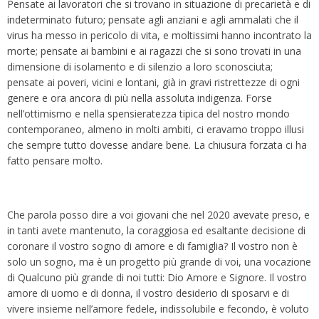
Pensate ai lavoratori che si trovano in situazione di precarietà e di
indeterminato futuro; pensate agli anziani e agli ammalati che il
virus ha messo in pericolo di vita, e moltissimi hanno incontrato la
morte; pensate ai bambini e ai ragazzi che si sono trovati in una
dimensione di isolamento e di silenzio a loro sconosciuta;
pensate ai poveri, vicini e lontani, già in gravi ristrettezze di ogni
genere e ora ancora di più nella assoluta indigenza. Forse
nell’ottimismo e nella spensieratezza tipica del nostro mondo
contemporaneo, almeno in molti ambiti, ci eravamo troppo illusi
che sempre tutto dovesse andare bene. La chiusura forzata ci ha
fatto pensare molto.
Che parola posso dire a voi giovani che nel 2020 avevate preso, e
in tanti avete mantenuto, la coraggiosa ed esaltante decisione di
coronare il vostro sogno di amore e di famiglia? Il vostro non è
solo un sogno, ma è un progetto più grande di voi, una vocazione
di Qualcuno più grande di noi tutti: Dio Amore e Signore. Il vostro
amore di uomo e di donna, il vostro desiderio di sposarvi e di
vivere insieme nell’amore fedele, indissolubile e fecondo, è voluto