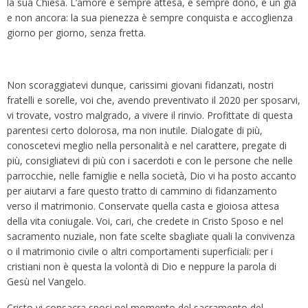
la sua Chiesa. L’amore è sempre attesa, è sempre dono, è un già
e non ancora: la sua pienezza è sempre conquista e accoglienza
giorno per giorno, senza fretta.
Non scoraggiatevi dunque, carissimi giovani fidanzati, nostri
fratelli e sorelle, voi che, avendo preventivato il 2020 per sposarvi,
vi trovate, vostro malgrado, a vivere il rinvio. Profittate di questa
parentesi certo dolorosa, ma non inutile. Dialogate di più,
conoscetevi meglio nella personalità e nel carattere, pregate di
più, consigliatevi di più con i sacerdoti e con le persone che nelle
parrocchie, nelle famiglie e nella società, Dio vi ha posto accanto
per aiutarvi a fare questo tratto di cammino di fidanzamento
verso il matrimonio. Conservate quella casta e gioiosa attesa
della vita coniugale. Voi, cari, che credete in Cristo Sposo e nel
sacramento nuziale, non fate scelte sbagliate quali la convivenza
o il matrimonio civile o altri comportamenti superficiali: per i
cristiani non è questa la volontà di Dio e neppure la parola di
Gesù nel Vangelo.
Cristo vi consacra sposi nel momento del sacramento del