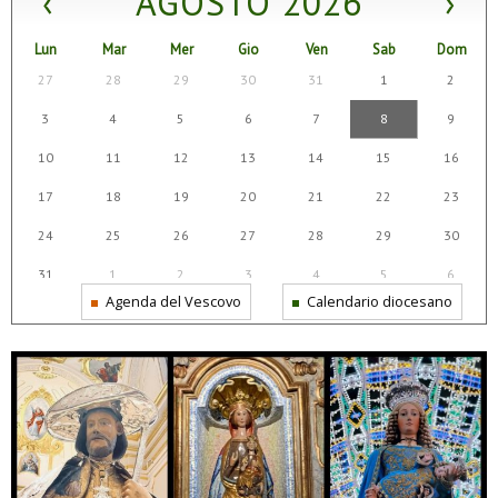
‹
AGOSTO 2026
›
Lun
Mar
Mer
Gio
Ven
Sab
Dom
27
28
29
30
31
1
2
3
4
5
6
7
8
9
10
11
12
13
14
15
16
17
18
19
20
21
22
23
24
25
26
27
28
29
30
31
1
2
3
4
5
6
Agenda del Vescovo
Calendario diocesano