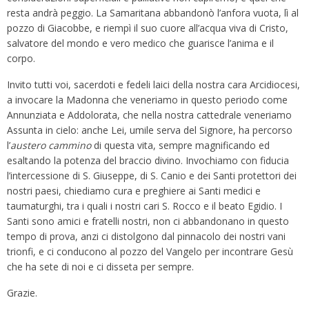
resta andrà peggio. La Samaritana abbandonò l’anfora vuota, lì al
pozzo di Giacobbe, e riempì il suo cuore all’acqua viva di Cristo,
salvatore del mondo e vero medico che guarisce l’anima e il
corpo.
Invito tutti voi, sacerdoti e fedeli laici della nostra cara Arcidiocesi,
a invocare la Madonna che veneriamo in questo periodo come
Annunziata e Addolorata, che nella nostra cattedrale veneriamo
Assunta in cielo: anche Lei, umile serva del Signore, ha percorso
l’
austero
cammino
di questa vita, sempre magnificando ed
esaltando la potenza del braccio divino. Invochiamo con fiducia
l’intercessione di S. Giuseppe, di S. Canio e dei Santi protettori dei
nostri paesi, chiediamo cura e preghiere ai Santi medici e
taumaturghi, tra i quali i nostri cari S. Rocco e il beato Egidio. I
Santi sono amici e fratelli nostri, non ci abbandonano in questo
tempo di prova, anzi ci distolgono dal pinnacolo dei nostri vani
trionfi, e ci conducono al pozzo del Vangelo per incontrare Gesù
che ha sete di noi e ci disseta per sempre.
Grazie.