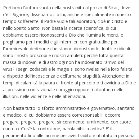
Portiamo l’anfora vuota della nostra vita al pozzo di Sicar, dove
c’è il Signore, dissetiamoci a lui, anche e specialmente in questo
tempo sofferente. Il Padre vuole tali adoratori, cioè in Cristo e
nello Spirito Santo. Non basta la ricerca scientifica, di cui
dobbiamo essere riconoscenti a Dio che illumina le menti, e
preghiamo per i medici e gli infermieri con gratitudine per
l’ammirevole dedizione che stanno dimostrando. Inutili e ridicoli
sono i nostri oroscopi e i nostri amuleti: perché tutta questa
massa di indovini e di astrologi non ha indovinato l’arrivo del
virus? I segni zodiacali e le magie si sono rivelati nella loro falsità,
a dispetto dell’incoscienza e dell’umana stupidità. Attenzione: in
tempi di calamità la paura di fronte al pericolo o ti avvicina a Dio e
al prossimo con razionale coraggio oppure ti allontana nelle
illusioni, nelle violenze e nelle aberrazioni.
Non basta tutto lo sforzo amministrativo e governativo, sanitario
e medico, di cui dobbiamo essere corresponsabili, occorre
pregare, pregare, pregare, sinceramente, umilmente, con cuore
contrito. Cos’è la contrizione, parola biblica antica? E’ il
pentimento fino alle lacrime per aver tradito e rifiutato la persona