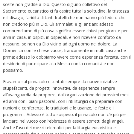
scelte non gradite a Dio. Questo digiuno collettivo del
Sacramento eucaristico ci fa capire tutta la solitudine, la tristezza
e il disagio, l’aridità di tanti fratelli che non hanno più fede o che
non credono più in Dio. Gli ammalati e gli anziani: adesso
comprendiamo di più cosa significa essere chiusi per giorni e per
anni in casa, in ospizi, in ospedali, e non ricevere conforto da
nessuno, se non da Dio vicino ad ogni uomo nel dolore. La
Domenica con le chiese vuote, francamente in molti casi anche
prima: adesso lo dobbiamo vivere come esperienza forzata, con il
desiderio di partecipare alla Messa con la comunità e non
possiamo.
Eravamo sul pinnacolo e tentati sempre da nuove iniziative
stupefacenti, da progetti innovativi, da esperienze sempre
all’avanguardia da proporre, dall’organizzazione dei prossimi mesi
ed anni con i piani pastorali, con i riti liturgici da preparare con
riunioni e conferenze, le tradizioni e le usanze, le feste e i
programmi. Adesso è tutto sospeso: il pinnacolo non c’è più per
lanciarci nel vuoto con l’ebbrezza di essere sorretti dagli angeli.
Anche l’uso dei mezzi telematici per la liturgia eucaristica e