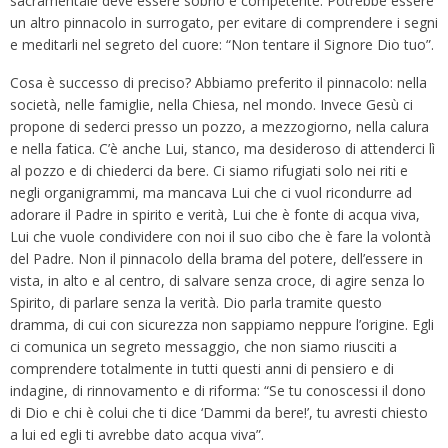
sacramentale deve essere sobrio e competente. Potrebbe essere
un altro pinnacolo in surrogato, per evitare di comprendere i segni
e meditarli nel segreto del cuore: “Non tentare il Signore Dio tuo”.
Cosa è successo di preciso? Abbiamo preferito il pinnacolo: nella
società, nelle famiglie, nella Chiesa, nel mondo. Invece Gesù ci
propone di sederci presso un pozzo, a mezzogiorno, nella calura
e nella fatica. C’è anche Lui, stanco, ma desideroso di attenderci lì
al pozzo e di chiederci da bere. Ci siamo rifugiati solo nei riti e
negli organigrammi, ma mancava Lui che ci vuol ricondurre ad
adorare il Padre in spirito e verità, Lui che è fonte di acqua viva,
Lui che vuole condividere con noi il suo cibo che è fare la volontà
del Padre. Non il pinnacolo della brama del potere, dell’essere in
vista, in alto e al centro, di salvare senza croce, di agire senza lo
Spirito, di parlare senza la verità. Dio parla tramite questo
dramma, di cui con sicurezza non sappiamo neppure l’origine. Egli
ci comunica un segreto messaggio, che non siamo riusciti a
comprendere totalmente in tutti questi anni di pensiero e di
indagine, di rinnovamento e di riforma: “Se tu conoscessi il dono
di Dio e chi è colui che ti dice ‘Dammi da bere!’, tu avresti chiesto
a lui ed egli ti avrebbe dato acqua viva”.