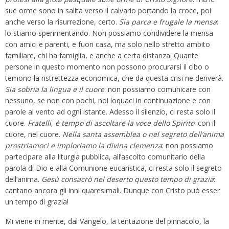
sue orme sono in salita verso il calvario portando la croce, poi
anche verso la risurrezione, certo.
Sia
parca
e
frugale
la
mensa
:
lo stiamo sperimentando. Non possiamo condividere la mensa
con amici e parenti, e fuori casa, ma solo nello stretto ambito
familiare, chi ha famiglia, e anche a certa distanza. Quante
persone in questo momento non possono procurarsi il cibo o
temono la ristrettezza economica, che da questa crisi ne deriverà.
Sia
sobria
la
lingua
e
il
cuore
: non possiamo comunicare con
nessuno, se non con pochi, noi loquaci in continuazione e con
parole al vento ad ogni istante. Adesso il silenzio, ci resta solo il
cuore.
Fratelli
,
è
tempo
di
ascoltare
la
voce
dello
Spirito
: con il
cuore, nel cuore.
Nella santa assemblea o nel segreto dell’anima
prostriamoci e imploriamo la divina clemenza
: non possiamo
partecipare alla liturgia pubblica, all’ascolto comunitario della
parola di Dio e alla Comunione eucaristica, ci resta solo il segreto
dell’anima.
Gesù
consacrò
nel
deserto
questo
tempo
di
grazia
:
cantano ancora gli inni quaresimali. Dunque con Cristo può esser
un tempo di grazia!
Mi viene in mente, dal Vangelo, la tentazione del pinnacolo, la