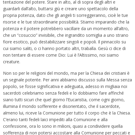
tentazione del potere. Stare in alto, al di sopra degli altri e
guardarli dall’alto, buttarsi giù e creare uno spettacolo della
propria potenza, dato che gli angeli ti sorreggeranno, cioè le tue
risorse e le tue straordinarie possibilità. Stiamo imparando che la
potenza e il potere potrebbero vacillare da un momento all’altro,
che un “cosuccio” invisibile, che ingrandito somiglia a uno strano
fiore esotico, può destabilizzare singoli e popoli. Il pinnacolo su
cui siamo saliti, o ci hanno portato altri, traballa. Gesù ci dice di
non tentare di essere come Dio: Lui è l’Altissimo, noi siamo
creature.
Non so per le religioni del mondo, ma per la Chiesa dei cristiani è
un segnale potente. Per anni abbiamo discusso sulla Messa senza
popolo, se fosse significativa e adeguata, adesso in migliaia noi
sacerdoti celebriamo senza fedeli e lo dobbiamo fare affinché
siano tutti sicuri che quel giorno l’Eucaristia, come ogni giorno,
illumina il mondo sofferente e disorientato, che il sacerdote,
almeno lui, riceve la Comunione per tutto il corpo che è la Chiesa.
C’erano tanti fedeli laici impediti alla Comunione e alla
confessione, ora lo sono in milioni, quasi a condividere quella
sofferenza di non potersi accostare alla Comunione per peccati e