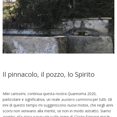
Il pinnacolo, il pozzo, lo Spirito
Miei carissimi, continua questa nostra Quaresima 2020,
particolare e significativa, un reale
austero
cammino
per tutti. Gli
inni di questo tempo mi suggeriscono nuovi motivi, che negli anni
scorsi non venivano alla mente, se non in modo astratto. Siamo
protèsi
alla
gioia
pasquale
sulle
orme
di
Cristo
Signore
: ma le