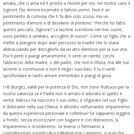
amata, che ci ama ed è pronta a morire per noi: nel nostro caso il
Signore Dio Amore incarnato e fattosi uomo. Non è un
pentimento di cortesia che ti fa dire solo scusa, ma un
pentimento d’amore e di desiderio di perdono. “Perché ho fatto
questo peccato, Signore? Le lacrime scendono nel mio cuore,
sono pentito e umiliato, accoglimi di nuovo”. Come un figlio che si
mette a piangere dopo aver percosso la madre che lo stava
abbracciando per distoglierlo da un atto dannoso per la sua vita.
Poi ti penti e piangi amaramente, ti senti un niente, cerchi
l’abbraccio della madre, o del padre, che non ti rifiuta, ma alle tue
lacrime si commuove e non ti nega i suoi baci. E tu ti senti
sprofondare in tanto amore immeritato e piangi di gioia.
I riti liturgici, validi per la potenza di Dio, non sono fruttuosi per la
nostra salvezza se il Padre non è amato e adorato in spirito e
verità. Adesso ha nascosto il suo volto, è sfigurato nel suo Figlio,
è dolorante nella sua Chiesa, è attonito nell’umanità. Impareremo
da questa esperienza personale e collettiva? Se sappiamo leggere
a fondo, senza esorcizzare con bagarre e con distrazioni, sì,
impareremo e ricorderemo. Se invece ci fermiamo a
considerazioni superficiali e palliative non capiremo, e quel che